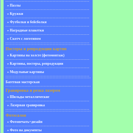
» Пазлы
» Кружки
» Футболки и бейсболки
» Наградные плакетки
» Скотч с логотипом
Постеры и репродукции картин
» Картины на холсте (фотомонтаж)
» Картины, постеры, репродукции
» Модульные картины
Багетная мастерская
Гравировка и резка лазером
» Шильды металлические
» Лазерная гравировка
Фотосалон
» Фотопечать+дизайн
» Фото на документы