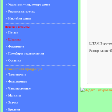
» Указатели улиц, номера домов
» Реклама на газелях
» Наклейки шипы
Печати и штампы
» Печати
» Штампы
ШТАМП треуго
» Факсимиле
Размер клише 4
» Пломбиры под пластилин
» Оснастки
Сувенирная продукция
» Тампопечать
» Флаг, вымпел
» Часы настенные
» Магниты
» Значки
» Брелоки