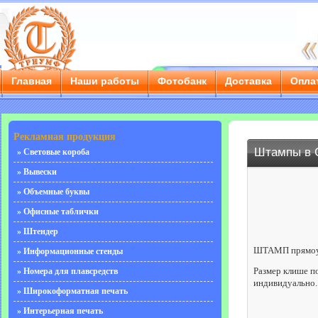
Главная
Наши работы
Фотобанк
Доставка
Опла
г. Саратов, ул. Чернышевского, д. 55/3е, тел.: 8 (8452) 
Рекламная продукция
Штампы в 
» Световые короба
» Вывески
» Объемные буквы
» Офисные таблички
» Штендер
ШТАМП прямоу
» Информационные стенды
Размер клише п
» Номера для плавсредств
индивидуально.
» Широкоформатная печать
» Интерьерная печать