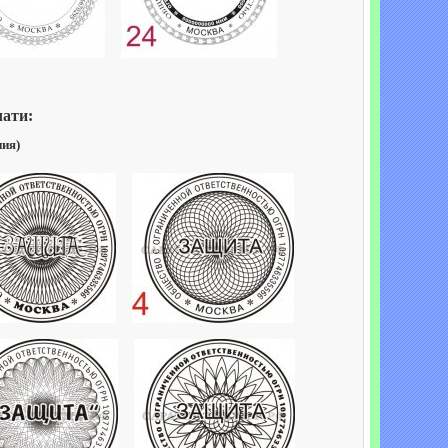
чати:
ния)