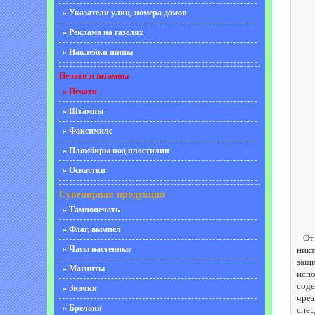
» Указатели улиц, номера домов
» Реклама на газелях
» Наклейки шипы
Печати и штампы
» Печати
» Штампы
» Факсимиле
» Пломбиры под пластилин
» Оснастки
Сувенирная продукция
» Тампопечать
» Флаг, вымпел
От п
» Часы настенные
никт
защи
» Магниты
испо
соде
» Значки
чрез
» Брелоки
спец