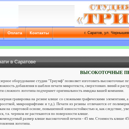
а
Оплата
Контакты
г. Саратов, ул. Чернышевского, д.
чати в Саратове
Главная
ВЫСОКОТОЧНЫЕ П
рное оборудование студии "Триумф" позволяет изготовить высокоточные пе
ожность добавления в шаблон печати микротекста, сверхтонких линий и растр
ти сложного логотипа подчеркнет оригинальность имиджа вашей компании.
ерная гравировка на резине
клише со сложными графическими элементами, а
росеткой, микрошрифтами и т.д.). Печати из резины отличаются от полиме
кам на спиртовой основе, повышенной износостойкостью и, как следствие, у
ск, т.к. чернила не растекаются по поверхности клише.
мендуемый размер клише высокоточной печати - 45 мм. Стоимость клише 45 м
товления логотипа.