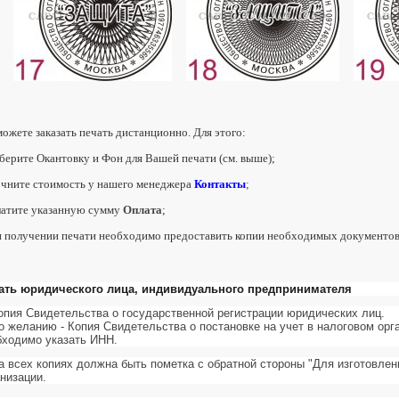
ожете заказать печать дистанционно. Для этого:
берите Окантовку и Фон для Вашей печати (см. выше);
очните стоимость у нашего менеджера
Контакты
;
латите указанную сумму
Оплата
;
и получении печати необходимо предоставить копии необходимых документов 
ать юридического лица, индивидуального предпринимателя
Копия Свидетельства о государственной регистрации юридических лиц.
По желанию - Копия Свидетельства о постановке на учет в налоговом орг
бходимо указать ИНН.
На всех копиях должна быть пометка с обратной стороны "Для изготовле
анизации.