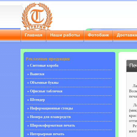
Главная
Наши работы
Фотобанк
Доставк
Рекламная продукция
Пе
» Световые короба
» Вывески
» Объемные буквы
Лазе
Возм
» Офисные таблички
печа
» Штендер
Лаз
» Информационные стенды
(мик
крас
» Номера для плавсредств
отти
» Широкоформатная печать
Реко
изго
» Интерьерная печать