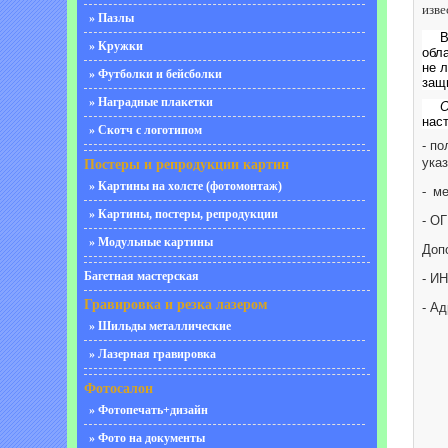
изве
» Пазлы
В
» Кружки
обл
не 
» Футболки и бейсболки
защ
» Наградные плакетки
О
нас
» Скотч с логотипом
- п
ука
Постеры и репродукции картин
» Картины на холсте (фотомонтаж)
-
ме
» Картины, постеры, репродукции
- О
» Модульные картины
Доп
Багетная мастерская
- И
Гравировка и резка лазером
- Ад
» Шильды металлические
» Лазерная гравировка
Фотосалон
» Фотопечать+дизайн
» Фото на документы