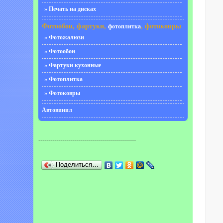
» Печать на дисках
Фотообои, фартуки,
, фотоковры
фотоплитка
» Фотожалюзи
» Фотообои
» Фартуки кухонные
» Фотоплитка
» Фотоковры
Автовинил
-------------------------------------------------
Поделиться…