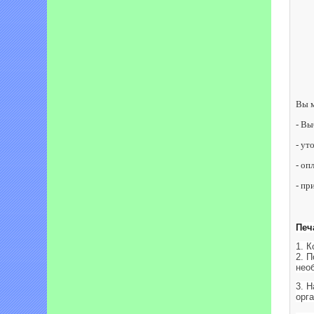
Вы м
- Вы
- ут
- оп
- пр
Печ
1. 
2. 
нео
3. 
орг