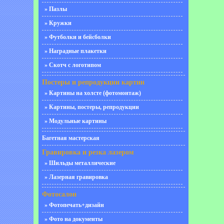
» Пазлы
» Кружки
» Футболки и бейсболки
» Наградные плакетки
» Скотч с логотипом
Постеры и репродукции картин
» Картины на холсте (фотомонтаж)
» Картины, постеры, репродукции
» Модульные картины
Багетная мастерская
Гравировка и резка лазером
» Шильды металлические
» Лазерная гравировка
Фотосалон
» Фотопечать+дизайн
» Фото на документы