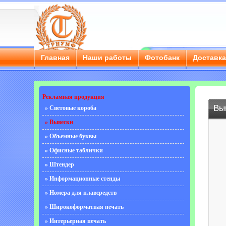
Главная
Наши работы
Фотобанк
Доставк
Рекламная продукция
Вы
» Световые короба
» Вывески
» Объемные буквы
» Офисные таблички
» Штендер
» Информационные стенды
» Номера для плавсредств
» Широкоформатная печать
» Интерьерная печать