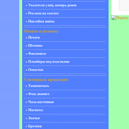
» Указатели улиц, номера домов
» Реклама на газелях
» Наклейки шипы
Печати и штампы
» Печати
» Штампы
» Факсимиле
» Пломбиры под пластилин
» Оснастки
Сувенирная продукция
» Тампопечать
» Флаг, вымпел
» Часы настенные
» Магниты
» Значки
» Брелоки