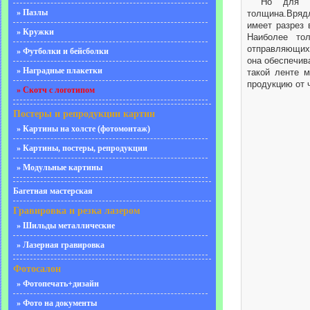
Но для н
» Пазлы
толщина.Врядл
имеет разрез 
» Кружки
Наиболее то
отправляющихс
» Футболки и бейсболки
она обеспечив
» Наградные плакетки
такой ленте 
продукцию от 
» Скотч с логотипом
Постеры и репродукции картин
» Картины на холсте (фотомонтаж)
» Картины, постеры, репродукции
» Модульные картины
Багетная мастерская
Гравировка и резка лазером
» Шильды металлические
» Лазерная гравировка
Фотосалон
» Фотопечать+дизайн
» Фото на документы