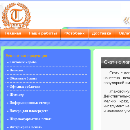
Главная
Наши работы
Фотобанк
Доставка
Опла
г. Саратов, ул. Чернышевского, д. 55/3е, тел.: 8 (8452) 
Рекламная продукция
Скотч с ло
» Световые короба
» Вывески
Скотч с ло
нанесена печ
» Объемные буквы
популярной им
» Офисные таблички
Упаковочну
» Штендер
Действительно
мелких краж,
» Информационные стенды
инструмент не
» Номера для плавсредств
и наиболее уб
» Широкоформатная печать
» Интерьерная печать