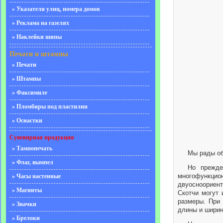
» Указатели улиц, номера домов
» Реклама на газелях
» Наклейки шипы
Печати и штампы
» Печати
» Штампы
» Факсимиле
» Пломбиры под пластилин
» Оснастки
Сувенирная продукция
» Тампопечать
Мы рады об
» Флаг, вымпел
Но прежде
многофункцио
» Часы настенные
двуосноориен
» Магниты
Скотчи могут 
размеры. При 
» Значки
длины и ширин
» Брелоки