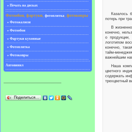
» Печать на дисках
Казалось б
Фотообои, фартуки,
, фотоковры
фотоплитка
потерь при тра
» Фотожалюзи
В жизненно
» Фотообои
конечно, нель
о продукции,
» Фартуки кухонные
логотипом вос
» Фотоплитка
конечно, така
тайм-менедже
» Фотоковры
важнейшим нап
Автовинил
Наша компа
цветного инди
содержать инф
трехцветный в
-------------------------------------------------
Поделиться…