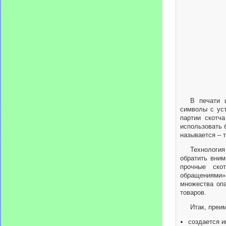
В печати 
символы с уст
партии скотч
использовать 
называется – 
Технология
обратить вним
прочные ско
обращениями».
множества опа
товаров.
Итак, преи
создается и