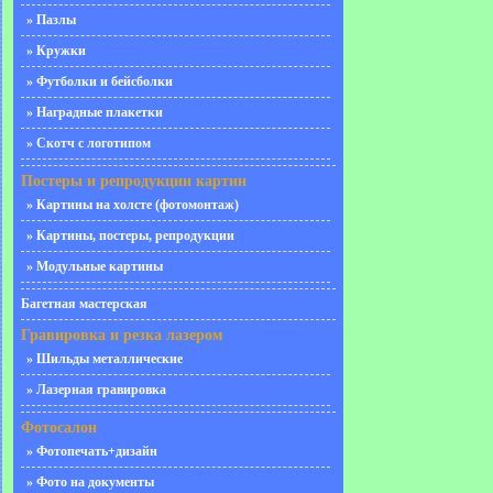
» Пазлы
» Кружки
» Футболки и бейсболки
» Наградные плакетки
» Скотч с логотипом
Постеры и репродукции картин
» Картины на холсте (фотомонтаж)
» Картины, постеры, репродукции
» Модульные картины
Багетная мастерская
Гравировка и резка лазером
» Шильды металлические
» Лазерная гравировка
Фотосалон
» Фотопечать+дизайн
» Фото на документы