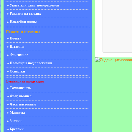
» Указатели улиц, номера домов
» Реклама на газелях
» Наклейки шипы
Печати и штампы
» Печати
» Штампы
» Факсимиле
» Пломбиры под пластилин
» Оснастки
Сувенирная продукция
» Тампопечать
» Флаг, вымпел
» Часы настенные
» Магниты
» Значки
» Брелоки