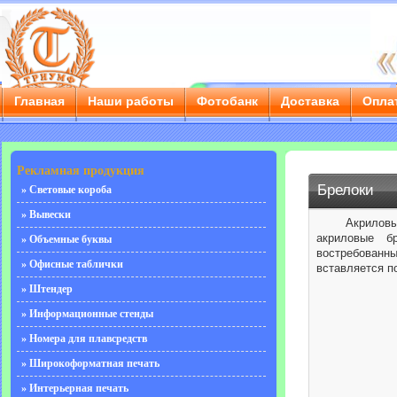
Главная
Наши работы
Фотобанк
Доставка
Опла
г. Саратов, ул. Чернышевского, д. 55/3е, тел.: 8 (8452) 
Рекламная продукция
Брелоки
» Световые короба
» Вывески
Акриловые бр
акриловые б
» Объемные буквы
востребованн
» Офисные таблички
вставляется п
» Штендер
» Информационные стенды
» Номера для плавсредств
» Широкоформатная печать
» Интерьерная печать