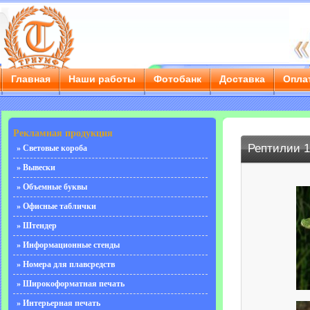
Главная
Наши работы
Фотобанк
Доставка
Опла
г. Саратов, ул. Чернышевского, д. 55/3е, тел.: 8 (8452) 
Рекламная продукция
Рептилии 1
» Световые короба
» Вывески
» Объемные буквы
» Офисные таблички
» Штендер
» Информационные стенды
» Номера для плавсредств
» Широкоформатная печать
» Интерьерная печать