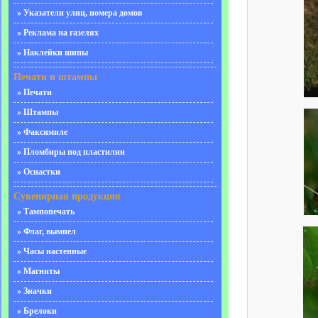
» Указатели улиц, номера домов
» Реклама на газелях
» Наклейки шипы
Печати и штампы
» Печати
» Штампы
» Факсимиле
» Пломбиры под пластилин
» Оснастки
Сувенирная продукция
» Тампопечать
» Флаг, вымпел
» Часы настенные
» Магниты
» Значки
» Брелоки