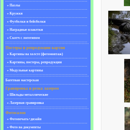
» Пазлы
» Кружки
» Футболки и бейсболки
» Наградные плакетки
» Скотч с логотипом
Постеры и репродукции картин
» Картины на холсте (фотомонтаж)
» Картины, постеры, репродукции
» Модульные картины
Багетная мастерская
Гравировка и резка лазером
» Шильды металлические
» Лазерная гравировка
Фотосалон
» Фотопечать+дизайн
» Фото на документы