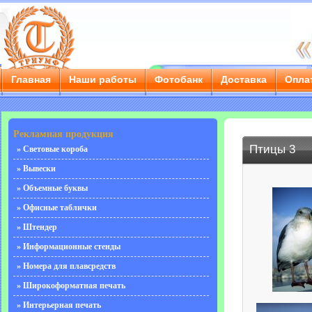
Главная
Наши работы
Фотобанк
Доставка
Опла
г. Саратов, ул. Чернышевского, д. 55/3е, тел.: 8 (8452) 
Рекламная продукция
Птицы 3
» Световые короба
» Вывески
» Объемные буквы
» Офисные таблички
» Штендер
» Информационные стенды
» Номера для плавсредств
» Широкоформатная печать
» Интерьерная печать