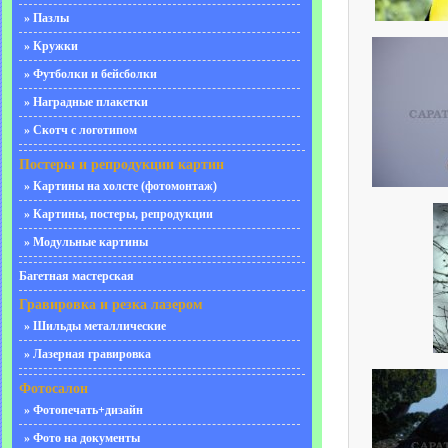
» Пазлы
» Кружки
» Футболки и бейсболки
» Наградные плакетки
» Скотч с логотипом
Постеры и репродукции картин
» Картины на холсте (фотомонтаж)
» Картины, постеры, репродукции
» Модульные картины
Багетная мастерская
Гравировка и резка лазером
» Шильды металлические
» Лазерная гравировка
Фотосалон
» Фотопечать+дизайн
» Фото на документы