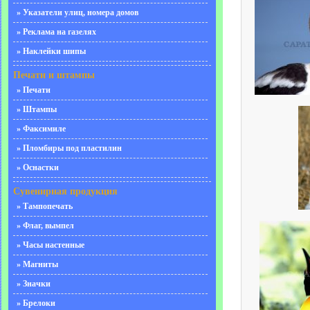
» Указатели улиц, номера домов
» Реклама на газелях
» Наклейки шипы
Печати и штампы
» Печати
» Штампы
» Факсимиле
» Пломбиры под пластилин
» Оснастки
Сувенирная продукция
» Тампопечать
» Флаг, вымпел
» Часы настенные
» Магниты
» Значки
» Брелоки