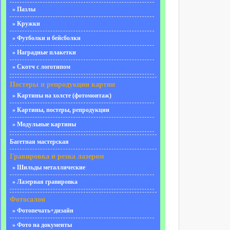
» Пазлы
» Кружки
» Футболки и бейсболки
» Наградные плакетки
» Скотч с логотипом
Постеры и репродукции картин
» Картины на холсте (фотомонтаж)
» Картины, постеры, репродукции
» Модульные картины
Багетная мастерская
Гравировка и резка лазером
» Шильды металлические
» Лазерная гравировка
Фотосалон
» Фотопечать+дизайн
» Фото на документы