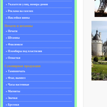
» Указатели улиц, номера домов
» Реклама на газелях
» Наклейки шипы
Печати и штампы
» Печати
» Штампы
» Факсимиле
» Пломбиры под пластилин
» Оснастки
Сувенирная продукция
» Тампопечать
» Флаг, вымпел
» Часы настенные
» Магниты
» Значки
» Брелоки