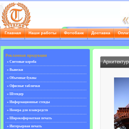
Главная
Наши работы
Фотобанк
Доставка
Опла
г. Саратов, ул. Чернышевского, д. 55/3е, тел.: 8 (8452) 
Рекламная продукция
Архитектур
» Световые короба
» Вывески
» Объемные буквы
» Офисные таблички
» Штендер
» Информационные стенды
» Номера для плавсредств
» Широкоформатная печать
» Интерьерная печать