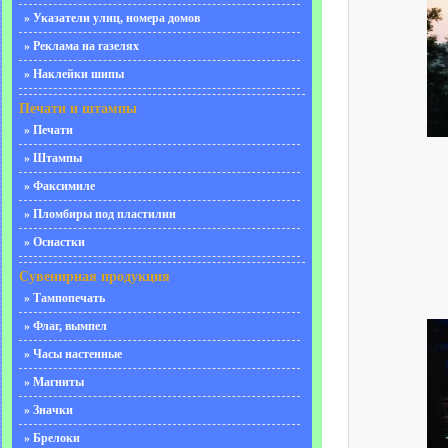
» Указатели улиц, номера домов
» Реклама на газелях
» Наклейки шипы
Печати и штампы
» Печати
» Штампы
» Факсимиле
» Пломбиры под пластилин
» Оснастки
Сувенирная продукция
» Тампопечать
» Флаг, вымпел
» Часы настенные
» Магниты
» Значки
» Брелоки