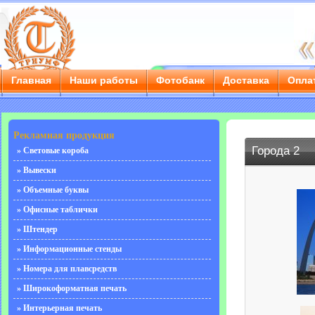
Главная
Наши работы
Фотобанк
Доставка
Опла
г. Саратов, ул. Чернышевского, д. 55/3е, тел.: 8 (8452) 
Рекламная продукция
Города 2
» Световые короба
» Вывески
» Объемные буквы
» Офисные таблички
» Штендер
» Информационные стенды
» Номера для плавсредств
» Широкоформатная печать
» Интерьерная печать