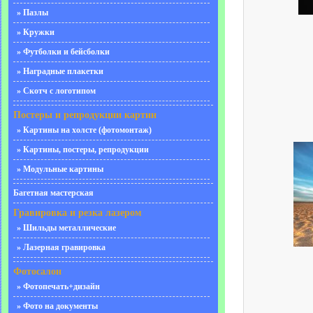
» Пазлы
» Кружки
» Футболки и бейсболки
» Наградные плакетки
» Скотч с логотипом
Постеры и репродукции картин
» Картины на холсте (фотомонтаж)
» Картины, постеры, репродукции
» Модульные картины
Багетная мастерская
Гравировка и резка лазером
» Шильды металлические
» Лазерная гравировка
Фотосалон
» Фотопечать+дизайн
» Фото на документы