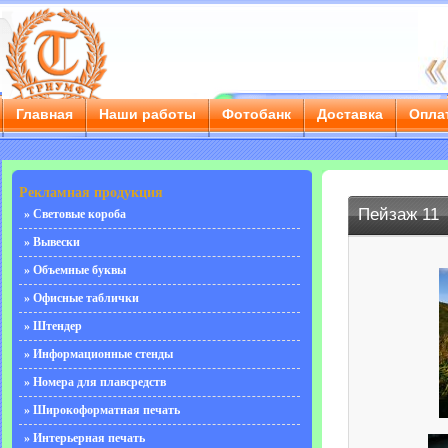
Главная
Наши работы
Фотобанк
Доставка
Опла
г. Саратов, ул. Чернышевского, д. 55/3е, тел.: 8 (8452) 
Рекламная продукция
Пейзаж 11
» Световые короба
» Вывески
» Объемные буквы
» Офисные таблички
» Штендер
» Информационные стенды
» Номера для плавсредств
» Широкоформатная печать
» Интерьерная печать