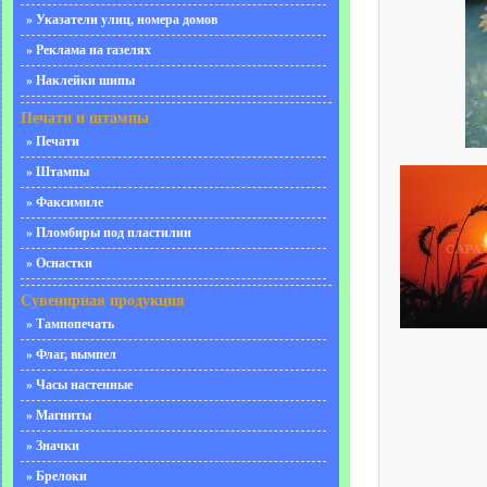
» Указатели улиц, номера домов
» Реклама на газелях
» Наклейки шипы
Печати и штампы
» Печати
» Штампы
» Факсимиле
» Пломбиры под пластилин
» Оснастки
Сувенирная продукция
» Тампопечать
» Флаг, вымпел
» Часы настенные
» Магниты
» Значки
» Брелоки