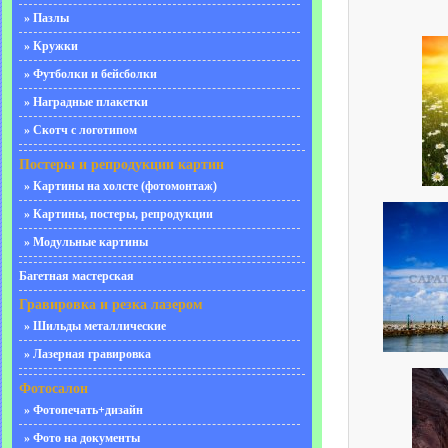
» Пазлы
» Кружки
» Футболки и бейсболки
» Наградные плакетки
» Скотч с логотипом
Постеры и репродукции картин
» Картины на холсте (фотомонтаж)
» Картины, постеры, репродукции
» Модульные картины
Багетная мастерская
Гравировка и резка лазером
» Шильды металлические
» Лазерная гравировка
Фотосалон
» Фотопечать+дизайн
» Фото на документы